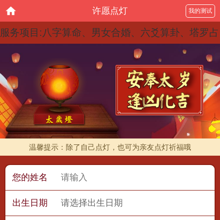
许愿点灯
我的测试
服务项目:八字算命、男女合婚、六爻算卦、塔罗占
卜、紫微斗数、宝宝起名、祈福点灯、今日黄历、
大师在线
温馨提示：除了自己点灯，也可为亲友点灯祈福哦
您的姓名
出生日期