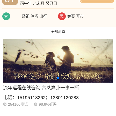
丙午年 乙未月 癸丑日
嫁娶 开市
祭祀 沐浴 出行
宜
忌
全部测算
流年运程在线咨询 六爻算卦一事一断
电话：15195118262；13801120283
254160测试
98.8%好评