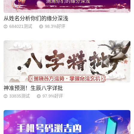
从姓名分析你们的缘分深浅
684021测试
98.3%好评
神准预测！生辰八字详批
33835测试
97.9%好评