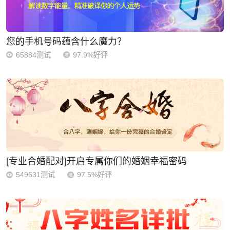
您的手机号码蕴含什么魔力？
65884测试
97.9%好评
[专业合婚配对]开启专属你们的婚姻幸福密码
549631测试
97.5%好评