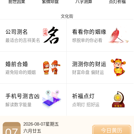
前世因果
紫微命盘
八字测算
点灯祈福
文化街
公司测名
看看你的姻缘
最适合的吉祥美名
想脱单的你必看
婚前合婚
测测你的财运
避免短命的婚姻
财富命盘 偏财运
手机号测吉凶
祈福点灯
解读数字能量
点明灯 招好运
2026-08-07星期五
07
今日黄历
六月廿五