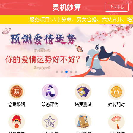
灵机妙算
个人中心
服务项目:八字算命、男女合婚、六爻算卦、塔罗占卜、
恋爱婚姻
暗恋评估
塔罗测试
姓名配对