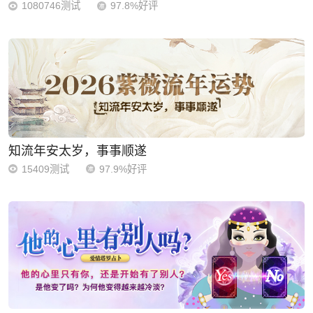
1080746测试
97.8%好评
知流年安太岁，事事顺遂
15409测试
97.9%好评