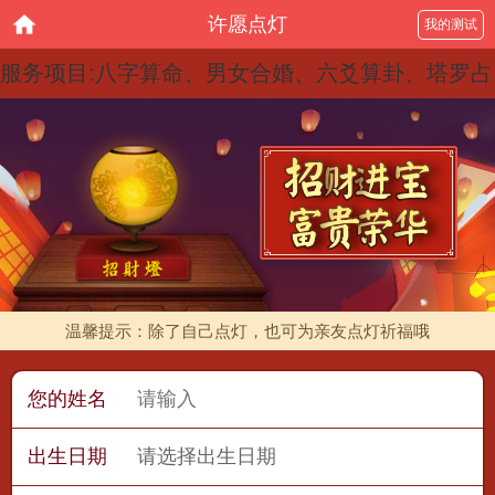
许愿点灯
我的测试
服务项目:八字算命、男女合婚、六爻算卦、塔罗占
卜、紫微斗数、宝宝起名、祈福点灯、今日黄历、
大师在线
温馨提示：除了自己点灯，也可为亲友点灯祈福哦
您的姓名
出生日期