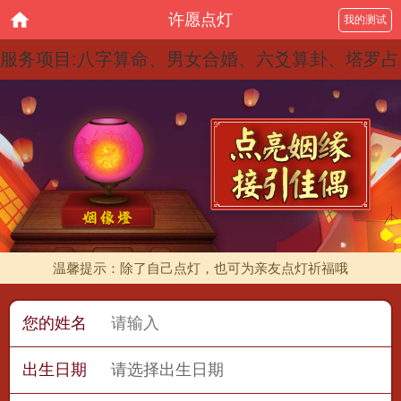
许愿点灯
我的测试
服务项目:八字算命、男女合婚、六爻算卦、塔罗占
卜、紫微斗数、宝宝起名、祈福点灯、今日黄历、
大师在线
温馨提示：除了自己点灯，也可为亲友点灯祈福哦
您的姓名
出生日期